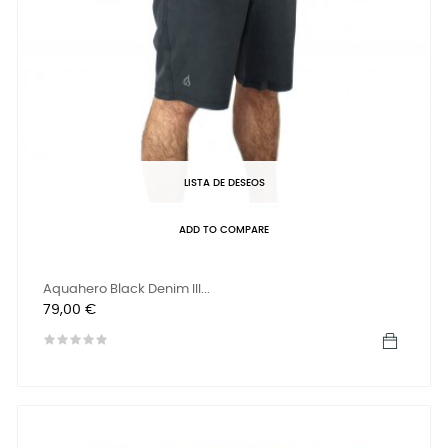
LISTA DE DESEOS
ADD TO COMPARE
Aquahero Black Denim III...
Precio
79,00 €