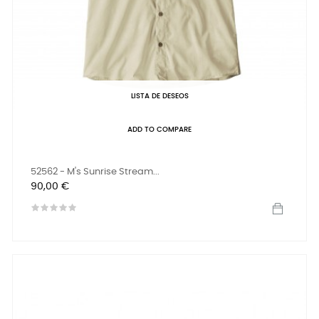
LISTA DE DESEOS
ADD TO COMPARE
52562 - M's Sunrise Stream...
Precio
90,00 €