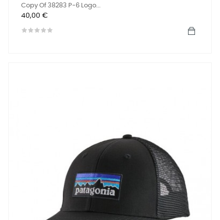
Copy Of 38283 P-6 Logo...
Precio
40,00 €