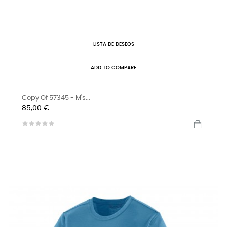
LISTA DE DESEOS
ADD TO COMPARE
Copy Of 57345 - M's...
Precio
85,00 €