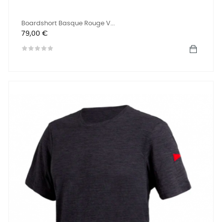
Boardshort Basque Rouge V...
Precio
79,00 €