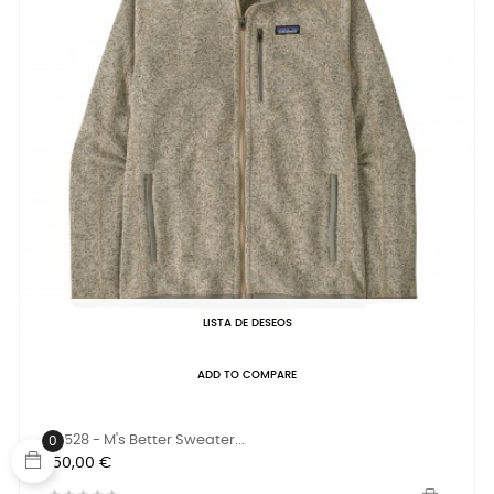
LISTA DE DESEOS
ADD TO COMPARE
25528 - M's Better Sweater...
0
Precio
150,00 €