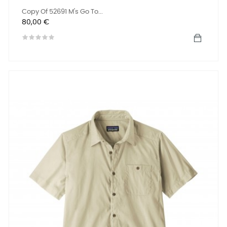
Copy Of 52691 M's Go To...
Precio
80,00 €