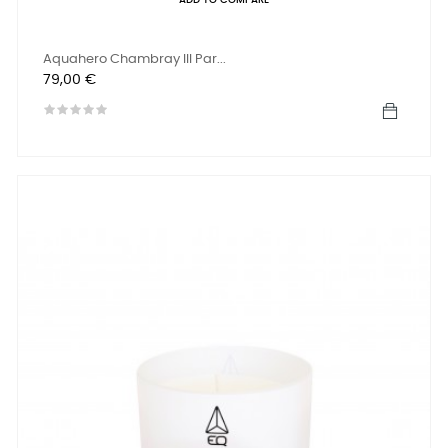
ADD TO COMPARE
Aquahero Chambray III Par...
Precio
79,00 €