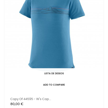
LISTA DE DESEOS
ADD TO COMPARE
Copy Of 44595 - W's Cap...
Precio
80,00 €