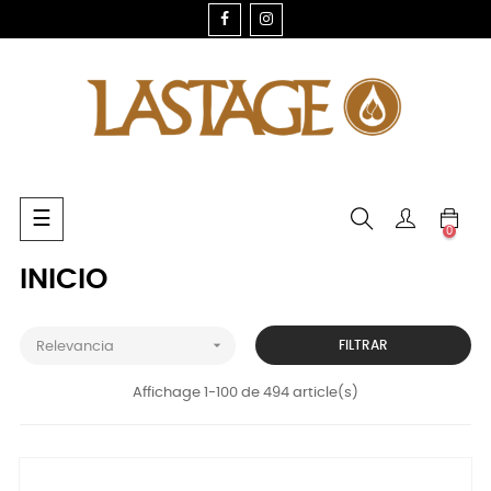
FACEBOOK
INSTAGRAM
Navegación
☰
0
de
palanca
INICIO

FILTRAR
Relevancia
Affichage 1-100 de 494 article(s)