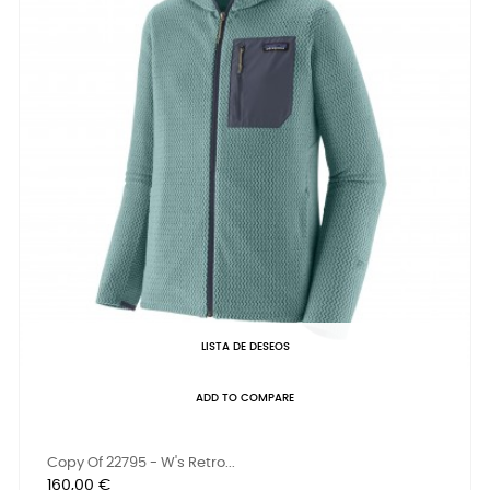
LISTA DE DESEOS
ADD TO COMPARE
Copy Of 22795 - W's Retro...
Precio
160,00 €