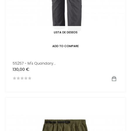
LISTA DE DESEOS
ADD TO COMPARE
55257 - M's Quandary...
Precio
130,00 €