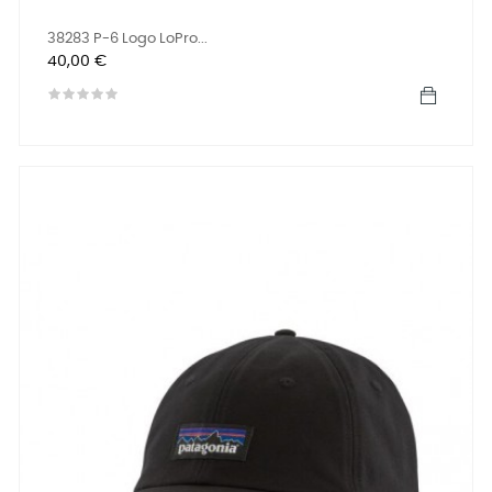
38283 P-6 Logo LoPro...
Precio
40,00 €