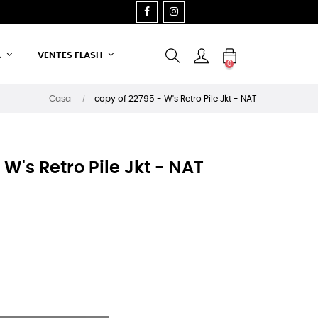
FACEBOOK
INSTAGRAM
A
VENTES FLASH
0
Casa
copy of 22795 - W's Retro Pile Jkt - NAT
W's Retro Pile Jkt - NAT