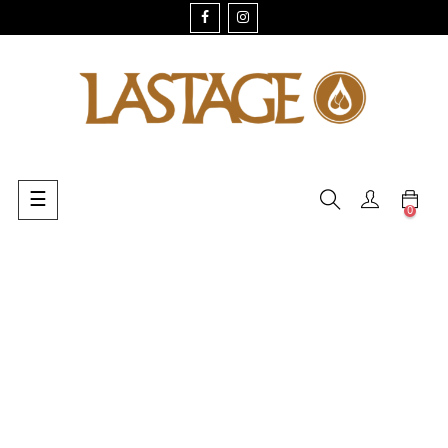
FACEBOOK
INSTAGRAM
Navegación
☰
0
de
palanca