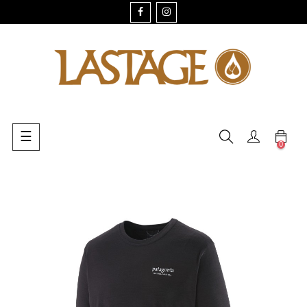
FACEBOOK
INSTAGRAM
Navegación
☰
0
de
palanca