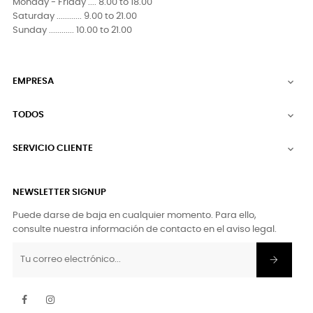
Monday - Friday .... 8.00 to 18.00
Saturday ............ 9.00 to 21.00
Sunday ............ 10.00 to 21.00
EMPRESA

TODOS

SERVICIO CLIENTE

NEWSLETTER SIGNUP
Puede darse de baja en cualquier momento. Para ello,
consulte nuestra información de contacto en el aviso legal.
Facebook
Instagram