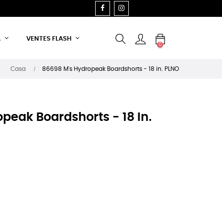
FACEBOOK
INSTAGRAM
A
VENTES FLASH
0
Casa
86698 M's Hydropeak Boardshorts - 18 in. PLNO
peak Boardshorts - 18 In.