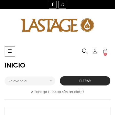
FACEBOOK
INSTAGRAM
Navegación
☰
0
de
palanca
INICIO

FILTRAR
Relevancia
Affichage 1-100 de 494 article(s)