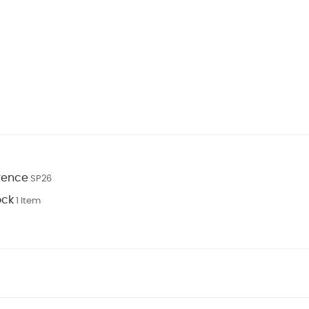
rence
SP26
ock
1 Item