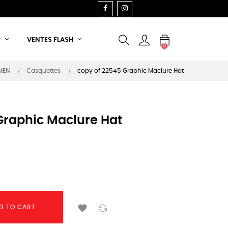
FACEBOOK
INSTAGRAM
P
VENTES FLASH
0
MEN
Casquettes
copy of 22545 Graphic Maclure Hat
Graphic Maclure Hat

D TO CART