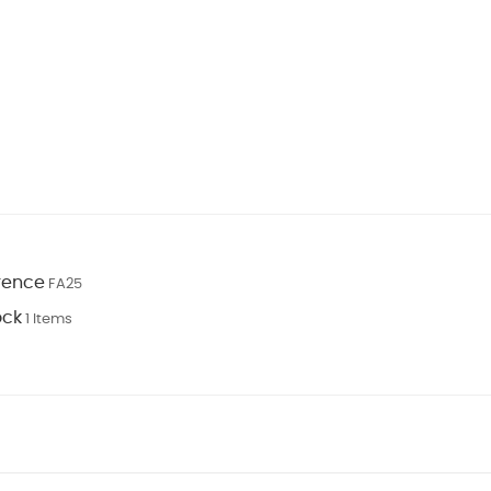
rence
FA25
ock
1 Items